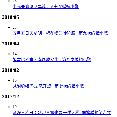
25
中元普渡鬼話連篇 - 第十次編輯小聚
2018/06
23
五月五日天晴明，楊花繞江啼曉鷹 - 第九次編輯小聚
2018/04
14
謠言除不盡，春風吹又生 - 第八次編輯小聚
2018/02
10
感謝編輯們der尾牙聚 - 第七次編輯小聚
2017/12
10
國際人權日：發現真實也是一種人權- 闢謠編輯第六次