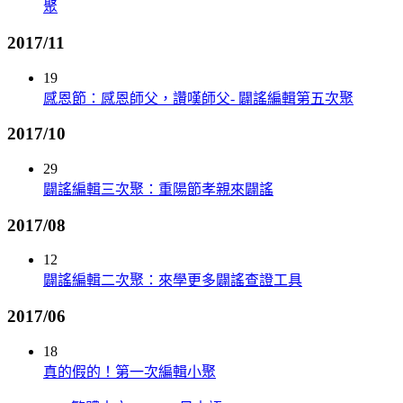
聚
2017/11
19
感恩節：感恩師父，讚嘆師父- 闢謠編輯第五次聚
2017/10
29
闢謠編輯三次聚：重陽節孝親來闢謠
2017/08
12
闢謠編輯二次聚：來學更多闢謠查證工具
2017/06
18
真的假的！第一次編輯小聚