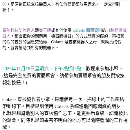
的
，是原創正統查核機器人，有任何問題都放馬過來，一定查得到
喔！。
趨勢科技防詐達人
跟
美玉姨
或其他使用
Cofacts 開源資料
的
自製闢謠機
器人
，都會把你的問題用「機器問機器」的方式問真的假的，再把真
的假的查到的回應交給你！Cofacts 是查核機器人之母！幫助真的假
的，就會幫助到所有的機器人。
2023年11月18日星期六，下午2點到5點。
歡迎來參加小聚。
(這是完全免費的實體聚會，請想參加實體聚會的朋友們按按
報名按鈕！)
Cofacts 查核協作者小聚，是兩個月一次，把線上的工作連結
帶到線下。目標是讓使用 Cofacts 系統協助回應闢謠的朋友，
也就是想幫助別人的查核協作志工，能更熟悉系統、認識彼此
的聚會，同時也是如果有不明白的地方可以隨時發問的工作場
域。