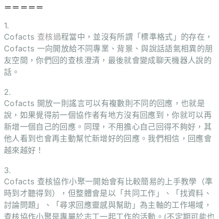
＝＝＝＝＝
1.
Cofacts
查核
過
程當中，並沒有所謂「標準格式」的存在，
Cofacts 一向開放給不同專業、背景、與說話語氣相異的朋
友空間，你們回的查核澄清，最後就會變成聊天機器人說的
話。
2.
Cofacts 開放一則謠言可以有複數則不同的回應，也就是
說，如果覺得前一個協作者有地方沒有回應到，你就可以再
新增一個自己的回應。同理，不用擔心自己回得不夠好，其
他人看到也會再主動幫忙新增好的回應。我們相信，回應會
越來越好！
3.
Cofacts 查核協作小聚一開始會有比較簡易的上手教學（準
時到才聽得到），但整體會是以「共同工作」、「找資料、
討論問題」、「尋求回應靈感與幫助」為主軸的工作場域，
查核協作小聚是專屬於志工一起工作的活動。(不定期可能也