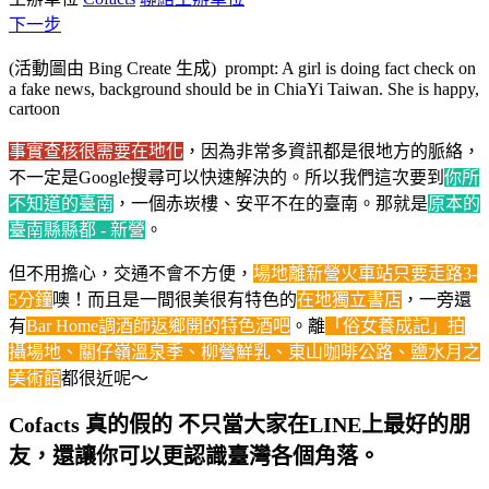
下一步
(活動圖由 Bing Create 生成) prompt: A girl is doing fact check on
a fake news, background should be in ChiaYi Taiwan. She is happy,
cartoon
事實查核很需要在地化
，因為非常多資訊都是很地方的脈絡，
不一定是Google搜尋可以快速解決的。所以我們這次要到
你所
不知道的臺南
，一個赤崁樓、安平不在的臺南。那就是
原本的
臺南縣縣都 - 新營
。
但不用擔心，交通不會不方便，
場地離新營火車站只要走路3-
5分鐘
噢！而且是一間很美很有特色的
在地獨立書店
，一旁還
有
Bar Home調酒師返鄉開的特色酒吧
。離
「俗女養成記」拍
攝場地、關仔嶺溫泉季、柳營鮮乳、東山咖啡公路、鹽水月之
美術館
都很近呢～
Cofacts 真的假的 不只當大家在LINE上最好的朋
友，還讓你可以更認識臺灣各個角落。