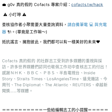
💼 g0v 真的假的 Cofacts 專案介紹：
cofacts.tw/hack
⚠️ 小叮嚀 ⚠️
查核協作者
小聚需要大量查詢資料，
請自備筆電 💻 與充電
器
🔌。(畢竟是工作嘛～)
抵抗謠言、擁抱彼此，我們都可以有一樣美好的未來❤️
Cofacts 真的假的 的社群志工受到許多媒體的重視與採
訪，許多世界媒體們認同也敬佩工作坊中查核志工的付出！
感謝ＮＨＫ、ＢＢＣ、ＰＢＳ、半島電視台、Inside
Story、Straits Times、LosAngelesTime、遠見雜誌、今
周刊、The Diplomat、The Atlantic、REUTERS、卓越新
聞獎......等媒體。
＝＝＝＝＝＝＝＝＝＝一些給編輯志工的小提醒＝＝＝＝＝