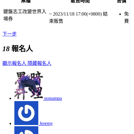
票種
販售時間
售價
鍵盤志工改變世界入
~
2023/11/18 17:00(+0800)
結
免
場券
束販售
費
下一步
18
報名人
顯示報名人
隱藏報名人
nonumpa
Jeremy