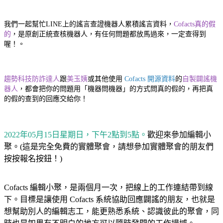
我們一起幫忙LINE上的謠言查證機器人累積謠言資料，
Cofacts真的假
的
，是原創正統查核機器人，有任何問題都放馬過來，一定查得到
喔！。
趨勢科技防詐達人
跟
美玉姨
或其他使用
Cofacts 開源資料
的
自製闢謠機
器人
，都會把你的問題用「機器問機器」的方式問真的假的，再把真
的假的查到的回應交給你！
2022年05月15日星期日，下午2點到5點。
歡迎來參加編輯小
聚。(這是完全免費的實體聚會，請想參加實體聚會的朋友們
按按報名按鈕！)
Cofacts 編輯小聚，是兩個月一次，把線上的工作連結帶到線
下。目標是讓使用 Cofacts 系統協助回應闢謠的朋友，也就是
想幫助別人的編輯志工，能更熟悉系統、認識彼此的聚會，同