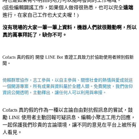
時也是如果有不明白的地方可以隨時發問的工作場域。
(這些編輯闢謠工作，如果個人做得很熟悉，也可以完全
遠端
進行，在家自己工作也大丈夫喔！)
沒有現場的大家一筆一筆上資料，機器人們就很難動啊，所以
真的萬事拜託了，缺你不可。
Cofacts 真的假的 開發 LINE Bot 查證工具致力於協助使用者辨別假新
聞。
倚賴群眾協作，志工參與，以自主參與、關懷社會的熱情與愛成就這
一個開源專案，所有成果與資料屬於全體人類。免費開放，我們信仰
資訊公開透明，主動釋出，讓任何人可以利用與串接。
Cofacts 真的假的作為一種以言論自由對抗假訊息的嘗試，鼓
勵 LINE 使用者主動回報可疑訊息、編輯小聚志工用力回應，
一起保護我們珍貴的言論環境，讓不同的意見在平台上被所有
人看見。