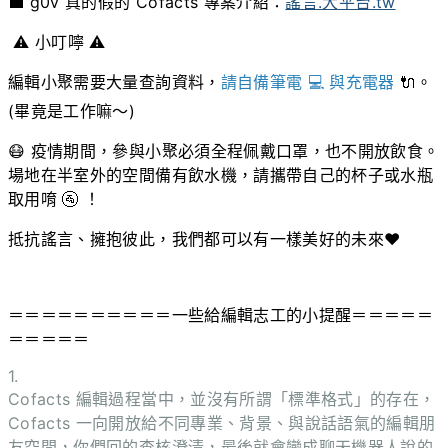
💼 g0v 真的假的 Cofacts 專案介紹：
謠言.大平台.tw
⚠️ 小叮嚀 ⚠️
編輯小聚需要大量查詢資料，
請自備筆電 💻 與充電器
🔌。
(畢竟是工作嘛～)
😷 疫情期間，參與小聚必須全程佩戴口罩，也不開放飲食。
場地在半室外的空間備有飲水機，請攜帶自己的杯子或水瓶
取用唷 🚰 ！
抵抗謠言、擁抱彼此，我們都可以有一樣美好的未來❤️
＝＝＝＝＝＝＝＝＝＝一些給編輯志工的小提醒＝＝＝＝＝
＝＝＝＝＝
1.
Cofacts 編輯過程當中，並沒有所謂「標準格式」的存在，
Cofacts 一向開放給不同專業、背景、與說話語氣的編輯朋
友空間，你們回的查核澄清，最後就會變成聊天機器人說的