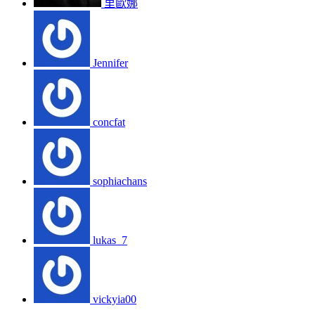
里歐娜
Jennifer
concfat
sophiachans
lukas_7
vickyia00