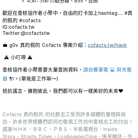
4:30 - 5:00 介紹分類、RSS、合照
歡迎在
查核協作者
小聚中，自由的打卡加上hashtag.... #真
的假的 #cofacts
IG:cofacts.tw
Twitter:@cofactstw
💼 g0v 真的假的 Cofacts 專案介紹：
cofacts.tw/hack
⚠️ 小叮嚀 ⚠️
查核協作者
小聚需要大量查詢資料，
請自備筆電 💻 與充電
器
🔌。(畢竟是工作嘛～)
抵抗謠言、擁抱彼此，我們都可以有一樣美好的未來❤️
Cofacts 真的假的 的社群志工受到許多媒體的重視與採
訪，許多世界媒體們認同也敬佩工作坊中查核志工的付出！
感謝ＮＨＫ、ＢＢＣ、ＰＢＳ、半島電視台、Inside
Story、Straits Times、LosAngelesTime、遠見雜誌、今