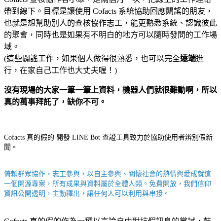
帶到線下。目標是讓使用 Cofacts 系統協助回應闢謠的朋友，
也就是想幫助別人的查核協作志工，能更熟悉系統、認識彼此
的聚會，同時也是如果有不明白的地方可以隨時發問的工作場
域。
(這些闢謠工作，如果個人做得很熟悉，也可以完全
遠端
進
行，在家自己工作也大丈夫喔！)
沒有現場的大家一筆一筆上資料，機器人們就很難動啊，所以
真的萬事拜託了，缺你不可。
Cofacts 真的假的 開發 LINE Bot 查證工具致力於協助使用者辨別假新
聞。
倚賴群眾協作，志工參與，以自主參與、關懷社會的熱情與愛成就這
一個開源專案，所有成果與資料屬於全體人類。免費開放，我們信仰
資訊公開透明，主動釋出，讓任何人可以利用與串接。