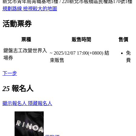
新北市青年局青職基地1樓 / 220新北市板橋區民權路170號1樓
規劃路線
檢視較大的地圖
活動票券
票種
販售時間
售價
鍵盤志工改變世界入
~
2025/12/07 17:00(+0800)
結
免
場券
束販售
費
下一步
25
報名人
顯示報名人
隱藏報名人