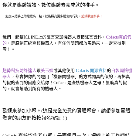
你就是媒體識讀、數位媒體素養成就的推手。
一起加入把手上的燈提高一點，就能照亮更多朋友的行列。
超級歡迎新手！
我們一起幫忙LINE上的謠言查證機器人累積謠言資料，
Cofacts真的假
的
，是原創正統查核機器人，有任何問題都放馬過來，一定查得到
喔！。
趨勢科技防詐達人
跟
美玉姨
或其他使用
Cofacts 開源資料
的
自製闢謠機
器人
，都會把你的問題用「機器問機器」的方式問真的假的，再把真
的假的查到的回應交給你！Cofacts 是查核機器人之母！幫助真的假
的，就會幫助到所有的機器人。
歡迎來參加小聚。(這是完全免費的實體聚會，請想參加實體
聚會的朋友們按按報名按鈕！)
Cofacts 查核協作者小聚，是兩個月一次，把線上的工作連結